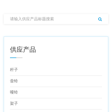
供应产品
杆子
壶铃
哑铃
架子