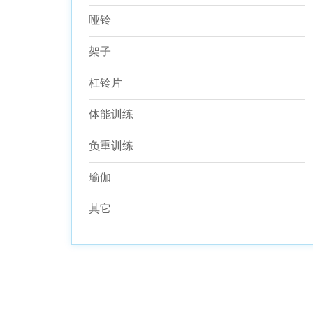
哑铃
架子
杠铃片
体能训练
负重训练
瑜伽
其它